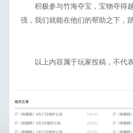
积极参与竹海夺宝，宝物夺得越
强，我们就能在他们的帮助之下，
以上内容属于玩家投稿，不代表
相关文章
37《琅琊榜》6月17日维护公告
[06/16]
37《琅琊榜
37《琅琊榜》6月3日维护公告
[06/02]
37《琅琊榜
37《琅琊榜》5月21日维护公告
[05/20]
37《琅琊榜