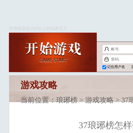
本游戏适合18岁以上的玩家进入
记住用户名
游戏攻略
当前位置：
琅琊榜
>
游戏攻略
> 3
37琅琊榜怎