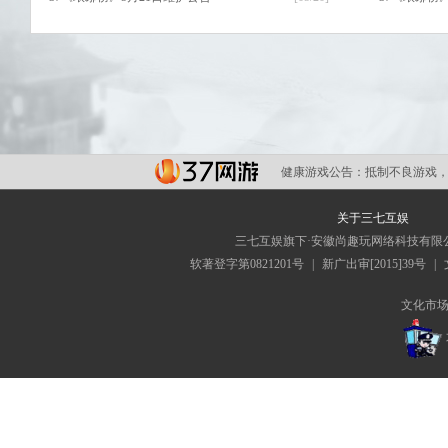
37《琅琊榜》5月7日维护公告
[05/06]
37《琅琊榜
健康游戏公告：
抵制不良游戏，
关于三七互娱
三七互娱旗下·安徽尚趣玩网络科技有限
软著登字第0821201号
|
新广出审[2015]39号
|
文化市