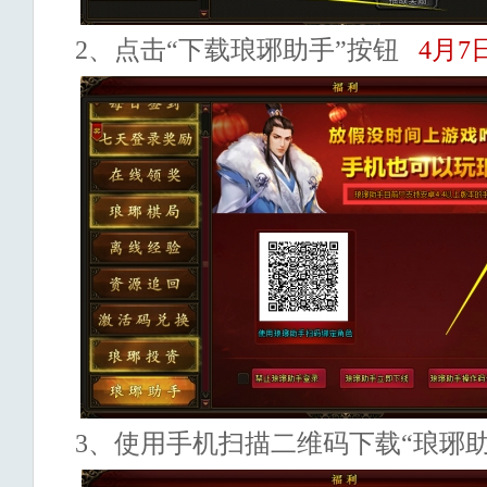
2
、点击
“下载琅琊助手”按钮
4月7
3
、使用手机扫描二维码下载“琅琊助