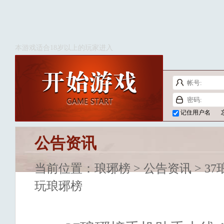
本游戏适合18岁以上的玩家进入
记住用户名
公告资讯
当前位置：
琅琊榜
>
公告资讯
> 3
玩琅琊榜