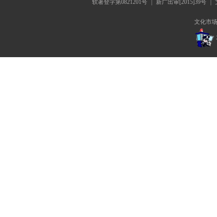
软著登字第0821201号
|
新广出审[2015]39号
|
文化市