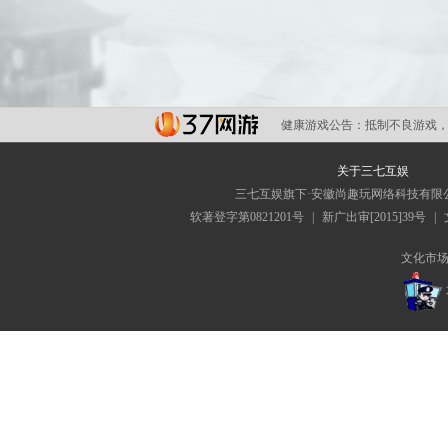
健康游戏公告：
抵制不良游戏，
关于三七互娱
三七互娱旗下·安徽尚趣玩网络科技有限
软著登字第0821201号
|
新广出审[2015]39号
|
文化市