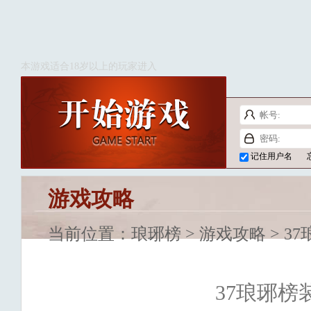
本游戏适合18岁以上的玩家进入
记住用户名
游戏攻略
当前位置：
琅琊榜
>
游戏攻略
> 3
37琅琊榜